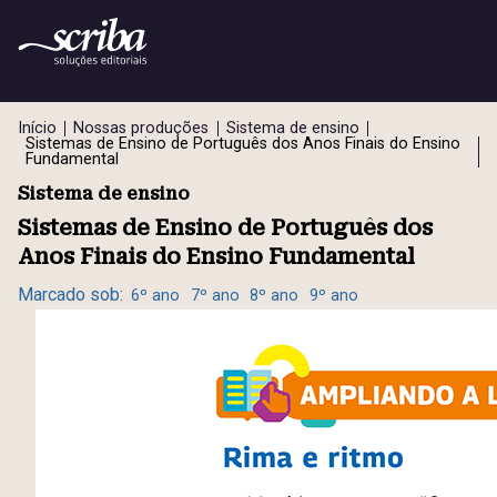
Início
Nossas produções
Sistema de ensino
Sistemas de Ensino de Português dos Anos Finais do Ensino
Fundamental
Sistema de ensino
Sistemas de Ensino de Português dos
Anos Finais do Ensino Fundamental
Marcado sob:
6º ano
7º ano
8º ano
9º ano